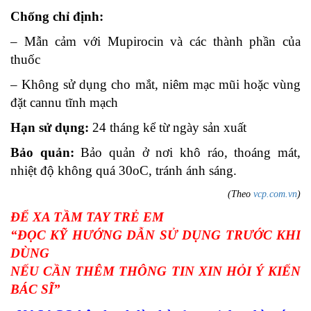
Chống chỉ định:
– Mẫn cảm với Mupirocin và các thành phần của
thuốc
– Không sử dụng cho mắt, niêm mạc mũi hoặc vùng
đặt cannu tĩnh mạch
Hạn sử dụng:
24 tháng kể từ ngày sản xuất
Bảo quản:
Bảo quản ở nơi khô ráo, thoáng mát,
nhiệt độ không quá 30oC, tránh ánh sáng.
(Theo
vcp.com.vn
)
ĐỂ XA TẦM TAY TRẺ EM
“ĐỌC KỸ HƯỚNG DẪN SỬ DỤNG TRƯỚC KHI
DÙNG
NẾU CẦN THÊM THÔNG TIN XIN HỎI Ý KIẾN
BÁC SĨ”