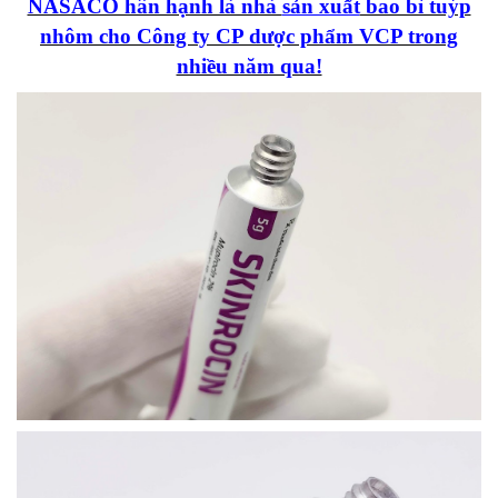
NASACO hân hạnh là nhà
sản xuất
bao bì tuýp
nhôm cho Công ty CP dược phẩm VCP trong
nhiều năm qua!