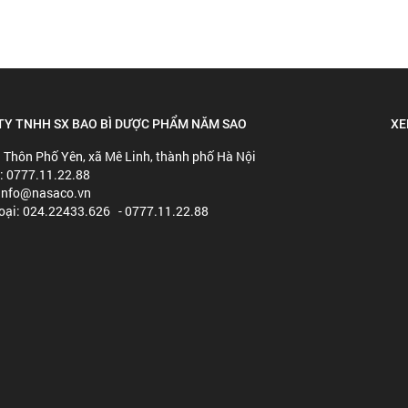
TY TNHH SX BAO BÌ DƯỢC PHẨM NĂM SAO
XE
: Thôn Phố Yên, xã Mê Linh, thành phố Hà Nội
e: 0777.11.22.88
 info@nasaco.vn
hoại: 024.22433.626 - 0777.11.22.88