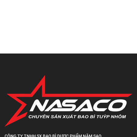
CÔNG TY TNHH SX BAO BÌ DƯỢC PHẨM NĂM SAO