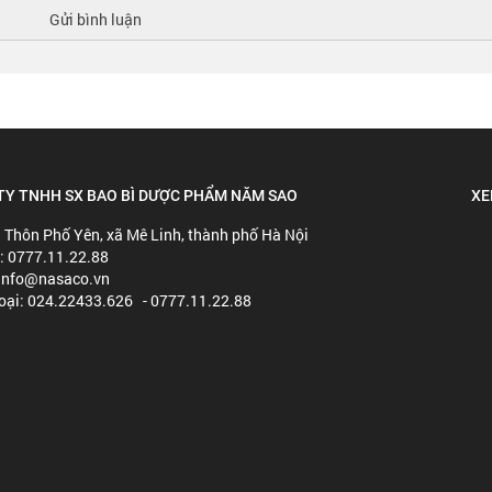
TY TNHH SX BAO BÌ DƯỢC PHẨM NĂM SAO
XE
: Thôn Phố Yên, xã Mê Linh, thành phố Hà Nội
e: 0777.11.22.88
 info@nasaco.vn
hoại: 024.22433.626 - 0777.11.22.88