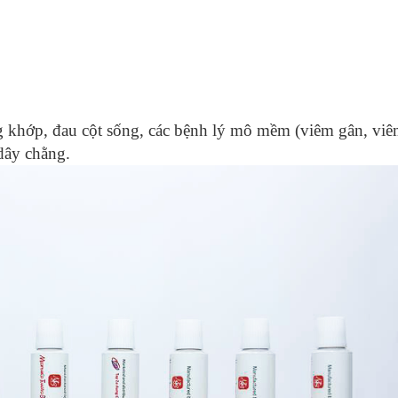
khớp, đau cột sống, các bệnh lý mô mềm (viêm gân, viê
dây chằng.